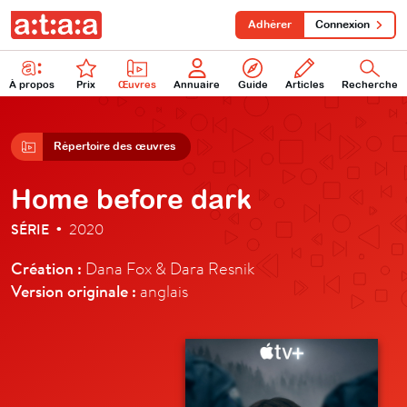
Adhérer
Connexion
À propos
Prix
Œuvres
Annuaire
Guide
Articles
Recherche
Répertoire des œuvres
Home before dark
SÉRIE
2020
•
Création :
Dana Fox & Dara Resnik
Version originale :
anglais