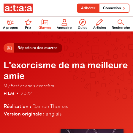
Adhérer
Connexion
À propos
Prix
Œuvres
Annuaire
Guide
Articles
Recherche
Répertoire des œuvres
L'exorcisme de ma meilleure
amie
My Best Friend's Exorcism
FILM
2022
•
Réalisation :
Damon Thomas
Version originale :
anglais