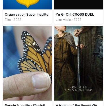
Organisation Super Insolite
Yu-Gi-Oh! CROSS DUEL
Film • 2022
Jeux vidéo • 2022
Darwin à la ville : l'évolution en milieu urbain
A Knight of the Seven Kingdoms