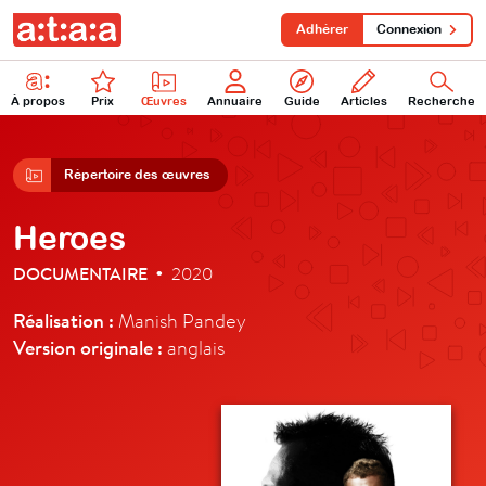
Adhérer
Connexion
À propos
Prix
Œuvres
Annuaire
Guide
Articles
Recherche
Répertoire des œuvres
Heroes
DOCUMENTAIRE
2020
•
Réalisation :
Manish Pandey
Version originale :
anglais