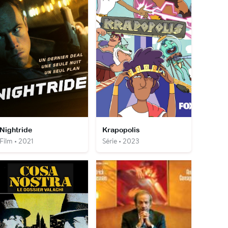
Nightride
Krapopolis
Film • 2021
Série • 2023