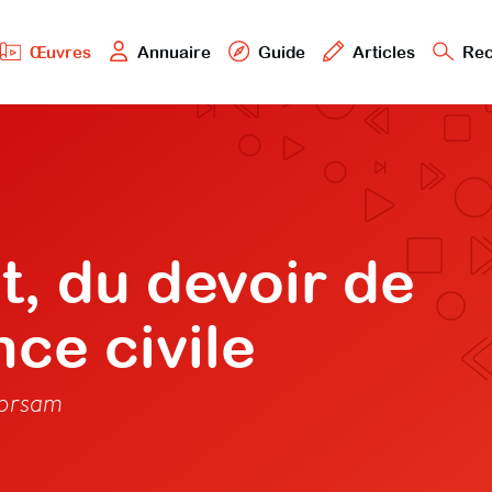
Œuvres
Annuaire
Guide
Articles
Rec
, du devoir de
ce civile
horsam