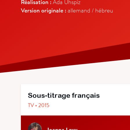
Réalisation :
Ada Uhspiz
Version originale :
allemand / hébreu
Sous-titrage français
TV • 2015
Joanna Levy