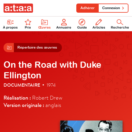
Adhérer
Connexion
À propos
Prix
Œuvres
Annuaire
Guide
Articles
Recherche
Répertoire des œuvres
On the Road with Duke
Ellington
DOCUMENTAIRE
1974
•
Réalisation :
Robert Drew
Version originale :
anglais