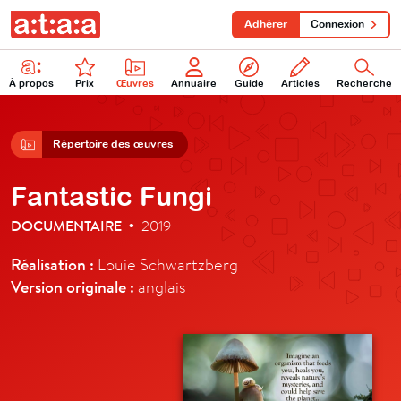
Adhérer
Connexion
À propos
Prix
Œuvres
Annuaire
Guide
Articles
Recherche
Répertoire des œuvres
Fantastic Fungi
DOCUMENTAIRE
2019
•
Réalisation :
Louie Schwartzberg
Version originale :
anglais