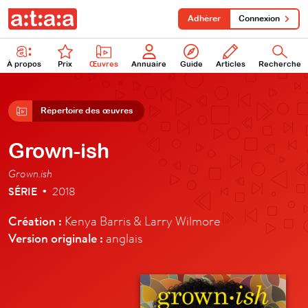
Adhérer
Connexion
À propos
Prix
Œuvres
Annuaire
Guide
Articles
Recherche
Répertoire des œuvres
Grown-ish
Grown.ish
SÉRIE
2018
•
Création :
Kenya Barris & Larry Wilmore
Version originale :
anglais