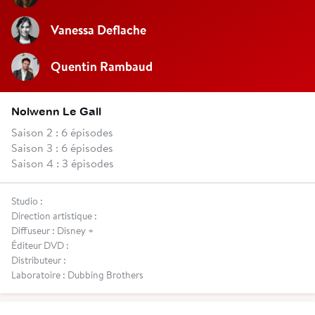
Vanessa Deflache
Quentin Rambaud
Nolwenn Le Gall
Saison 2 : 6 épisodes
Saison 3 : 6 épisodes
Saison 4 : 3 épisodes
Studio :
Direction artistique :
Diffuseur : Disney +
Éditeur DVD :
Distributeur :
Laboratoire : Dubbing Brothers