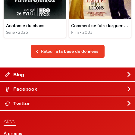
Anatomie du chaos
Comment se faire larguer en 10 Leçons
Série • 2025
Film • 2003
Retour à la base de données
Blog
Facebook
Twitter
ATAA
À propos