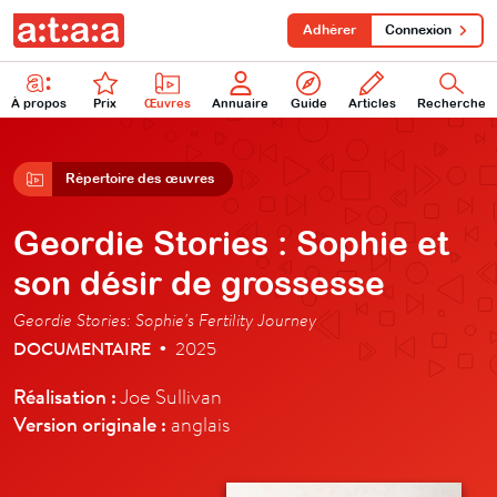
Adhérer
Connexion
À propos
Prix
Œuvres
Annuaire
Guide
Articles
Recherche
Répertoire des œuvres
Geordie Stories : Sophie et
son désir de grossesse
Geordie Stories: Sophie's Fertility Journey
DOCUMENTAIRE
2025
•
Réalisation :
Joe Sullivan
Version originale :
anglais