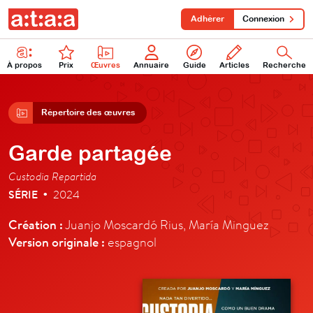
Adhérer
Connexion
À propos
Prix
Œuvres
Annuaire
Guide
Articles
Recherche
Répertoire des œuvres
Garde partagée
Custodia Repartida
SÉRIE
2024
•
Création :
Juanjo Moscardó Rius, María Minguez
Version originale :
espagnol