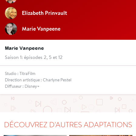
Elizabeth Prinvault
Marie Vanpeene
Marie Vanpeene
Saison 1: épisodes 2, 5 et 12
Studio : TitraFilm
Direction artistique : Charlyne Pestel
Diffuseur : Disney+
DÉCOUVREZ D'AUTRES ADAPTATIONS