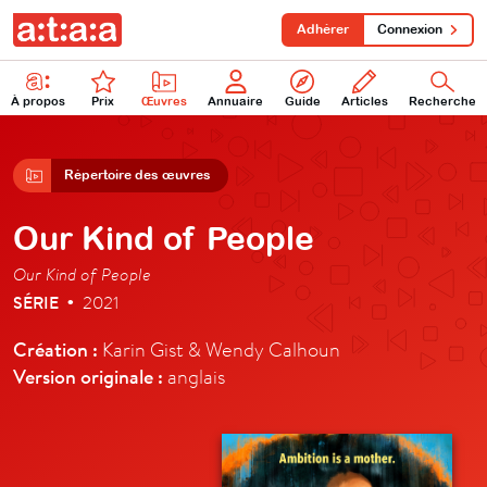
Adhérer
Connexion
À propos
Prix
Œuvres
Annuaire
Guide
Articles
Recherche
Répertoire des œuvres
Our Kind of People
Our Kind of People
SÉRIE
2021
•
Création :
Karin Gist & Wendy Calhoun
Version originale :
anglais