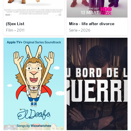
(S)ex List
Mira - life after divorce
Film • 2011
Série • 2026