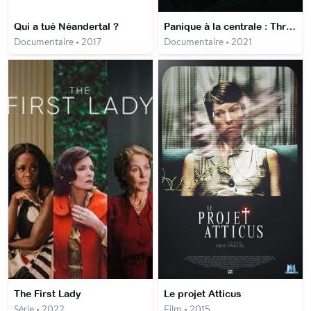
Qui a tué Néandertal ?
Panique à la centrale : Three Mile Island
Documentaire • 2017
Documentaire • 2021
The First Lady
Le projet Atticus
Série • 2022
Film • 2015