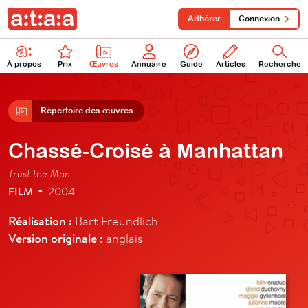
Adhérer
Connexion
À propos
Prix
Œuvres
Annuaire
Guide
Articles
Recherche
Répertoire des œuvres
Chassé-Croisé à Manhattan
Trust the Man
FILM
2004
•
Réalisation :
Bart Freundlich
Version originale :
anglais