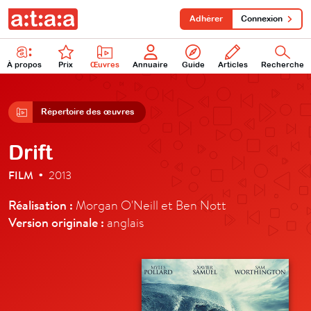
Adhérer
Connexion
À propos
Prix
Œuvres
Annuaire
Guide
Articles
Recherche
Répertoire des œuvres
Drift
FILM
2013
•
Réalisation :
Morgan O'Neill et Ben Nott
Version originale :
anglais