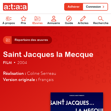
Adhérer
Connexion
À propos
Prix
Œuvres
Annuaire
Guide
Articles
Recherche
Répertoire des œuvres
Saint Jacques la Mecque
FILM
2004
•
Réalisation :
Coline Serreau
Version originale :
français