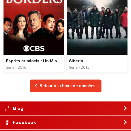
Esprits criminels : Unité sans frontières
Siberia
Série • 2016
Série • 2013
Retour à la base de données
Blog
Facebook