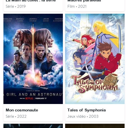
La Main au collet : la série
Madres paralelas
Série • 2019
Film • 2021
Mon cosmonaute
Tales of Symphonia
Série • 2022
Jeux vidéo • 2003