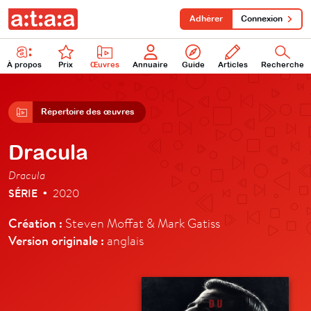
Adhérer
Connexion
À propos
Prix
Œuvres
Annuaire
Guide
Articles
Recherche
Répertoire des œuvres
Dracula
Dracula
SÉRIE
2020
•
Création :
Steven Moffat & Mark Gatiss
Version originale :
anglais