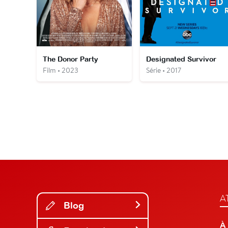
The Donor Party
Designated Survivor
Film • 2023
Série • 2017
A
Blog
À