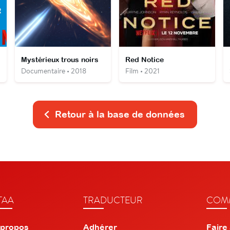
Mystérieux trous noirs
Red Notice
Documentaire • 2018
Film • 2021
Retour à la base de données
TAA
TRADUCTEUR
COMM
 propos
Adhérer
Faire