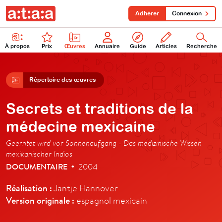
Adhérer
Connexion
À propos
Prix
Œuvres
Annuaire
Guide
Articles
Recherche
Répertoire des œuvres
Secrets et traditions de la
médecine mexicaine
Geerntet wird vor Sonnenaufgang - Das medizinische Wissen
mexikanischer Indios
DOCUMENTAIRE
2004
•
Réalisation :
Jantje Hannover
Version originale :
espagnol mexicain