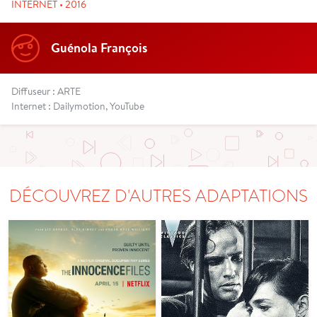
INTERNET • 2016
Guénola François
Diffuseur : ARTE
Internet : Dailymotion, YouTube
DÉCOUVREZ D'AUTRES ADAPTATIONS