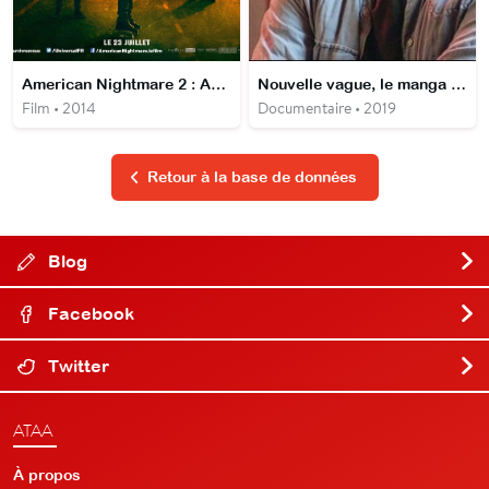
American Nightmare 2 : Anarchy
Nouvelle vague, le manga fait son évolution
Film • 2014
Documentaire • 2019
Retour à la base de données
Blog
Facebook
Twitter
ATAA
À propos