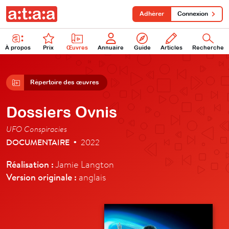
Adhérer
Connexion
À propos
Prix
Œuvres
Annuaire
Guide
Articles
Recherche
Répertoire des œuvres
Dossiers Ovnis
UFO Conspiracies
DOCUMENTAIRE
2022
•
Réalisation :
Jamie Langton
Version originale :
anglais