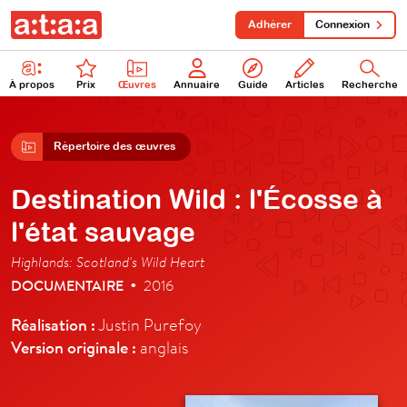
Adhérer
Connexion
À propos
Prix
Œuvres
Annuaire
Guide
Articles
Recherche
Répertoire des œuvres
Destination Wild : l'Écosse à
l'état sauvage
Highlands: Scotland's Wild Heart
DOCUMENTAIRE
2016
•
Réalisation :
Justin Purefoy
Version originale :
anglais