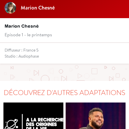
Marion Chesné
Marion Chesné
Episode 1 - le printemps
Diffuseur : France 5
Studio : Audiophase
DÉCOUVREZ D'AUTRES ADAPTATIONS