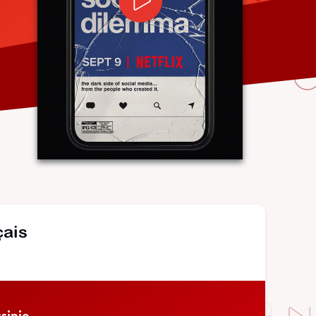
çais
sinie