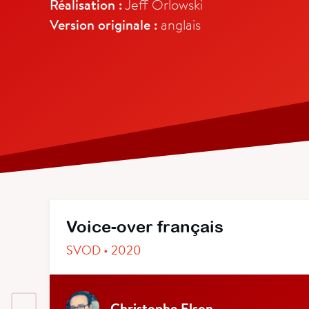
Réalisation :
Jeff Orlowski
Version originale :
anglais
Voice-over français
SVOD • 2020
Christophe Elson