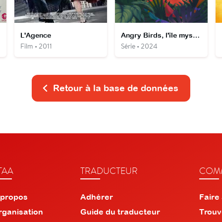
L'Agence
Angry Birds, l'île mystérieuse : Les aventures des oisillons
Film • 2011
Série • 2024
Retour à la base de données
TAA
TRADUCTEUR
COMM
 propos
Adhérer
Faire
rganisation
Guide du traducteur
Trouv