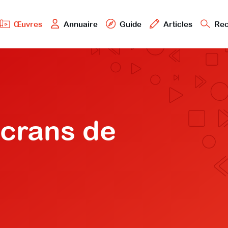
Œuvres
Annuaire
Guide
Articles
Rec
écrans de