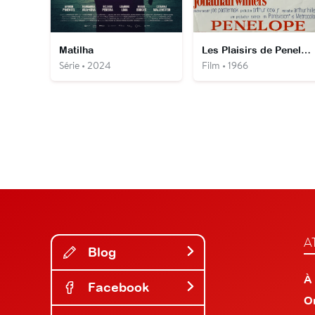
Matilha
Les Plaisirs de Penelope
Série • 2024
Film • 1966
A
Blog
À
Facebook
O