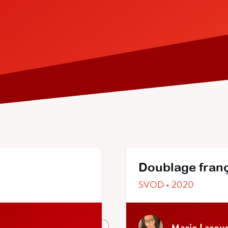
Doublage fran
SVOD • 2020
Marie Larous