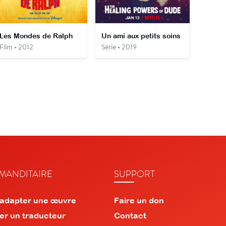
Les Mondes de Ralph
Un ami aux petits soins
Film • 2012
Série • 2019
ANDITAIRE
SUPPORT
 adapter une œuvre
Faire un don
er un traducteur
Contact