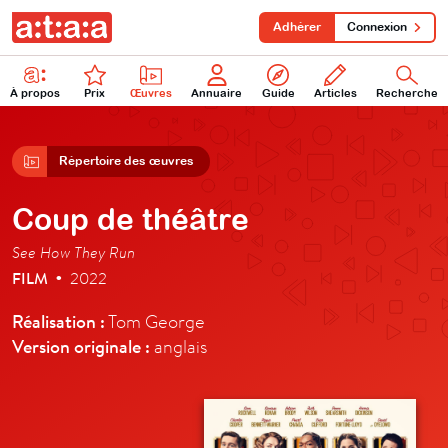
Adhérer
Connexion
À propos
Prix
Œuvres
Annuaire
Guide
Articles
Recherche
Répertoire des œuvres
Coup de théâtre
See How They Run
FILM
2022
•
Réalisation :
Tom George
Version originale :
anglais