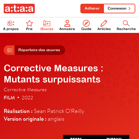
Adhérer
Connexion
À propos
Prix
Œuvres
Annuaire
Guide
Articles
Recherche
Répertoire des œuvres
Corrective Measures :
Mutants surpuissants
Corrective Measures
FILM
2022
•
Réalisation :
Sean Patrick O'Reilly
Version originale :
anglais