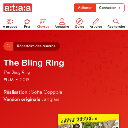
Adhérer
Connexion
À propos
Prix
Œuvres
Annuaire
Guide
Articles
Recherche
Répertoire des œuvres
The Bling Ring
The Bling Ring
FILM
2013
•
Réalisation :
Sofia Coppola
Version originale :
anglais