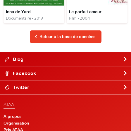
Inna de Yard
Le parfait amour
Documentaire • 2019
Film • 2004
Retour à la base de données
Blog
Facebook
Twitter
ATAA
À propos
Organisation
Prix ATAA