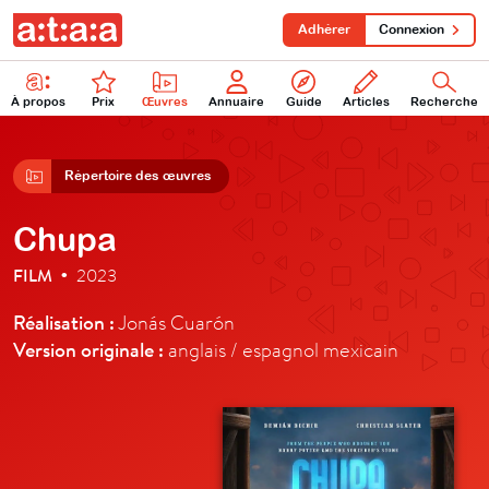
Adhérer
Connexion
À propos
Prix
Œuvres
Annuaire
Guide
Articles
Recherche
Répertoire des œuvres
Chupa
FILM
2023
•
Réalisation :
Jonás Cuarón
Version originale :
anglais / espagnol mexicain