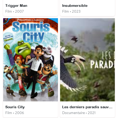
Trigger Man
Insubmersible
Film • 2007
Film • 2023
Souris City
Les derniers paradis sauvages - Bornéo, la forêt sacrée
Film • 2006
Documentaire • 2021