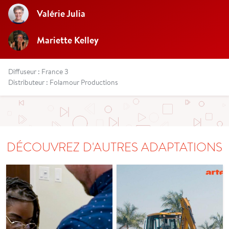
Valérie Julia
Mariette Kelley
Diffuseur : France 3
Distributeur : Folamour Productions
DÉCOUVREZ D'AUTRES ADAPTATIONS