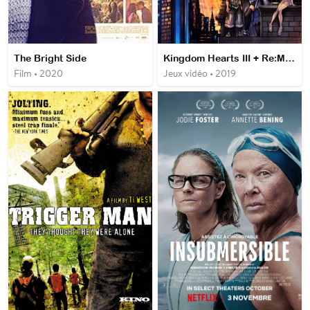
The Bright Side
Kingdom Hearts III + Re:Mind
Film • 2020
Jeux vidéo • 2019