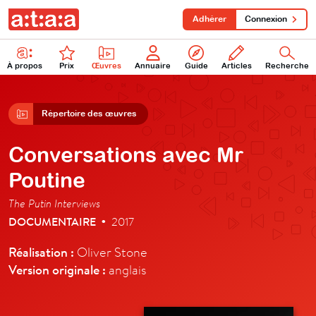
Adhérer
Connexion
À propos
Prix
Œuvres
Annuaire
Guide
Articles
Recherche
Répertoire des œuvres
Conversations avec Mr
Poutine
The Putin Interviews
DOCUMENTAIRE
2017
•
Réalisation :
Oliver Stone
Version originale :
anglais