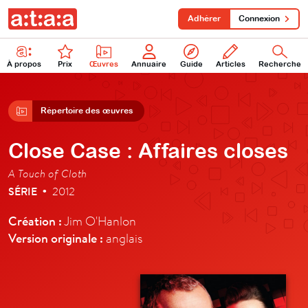
Adhérer
Connexion
À propos
Prix
Œuvres
Annuaire
Guide
Articles
Recherche
Répertoire des œuvres
Close Case : Affaires closes
A Touch of Cloth
SÉRIE
2012
•
Création :
Jim O'Hanlon
Version originale :
anglais