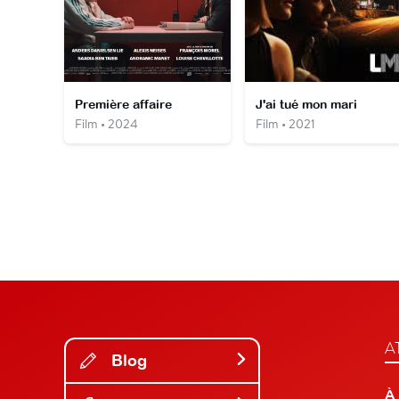
Première affaire
J'ai tué mon mari
Film • 2024
Film • 2021
A
Blog
À