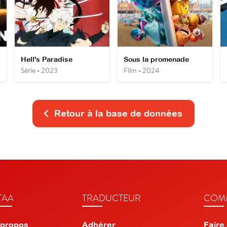
Hell's Paradise
Sous la promenade
Série • 2023
Film • 2024
Retour à la base de données
TAA
TRADUCTEUR
COMM
 propos
Adhérer
Faire