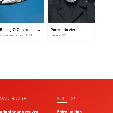
Boeing 747, la reine des cieux
Permis de vivre
Documentaire • 2018
Série • 2018
ANDITAIRE
SUPPORT
 adapter une œuvre
Faire un don