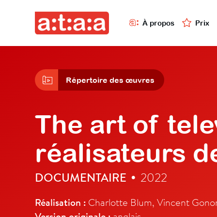
À propos
Prix
Répertoire des œuvres
The art of tele
réalisateurs d
DOCUMENTAIRE
2022
•
Réalisation :
Charlotte Blum, Vincent Gono
Version originale :
anglais