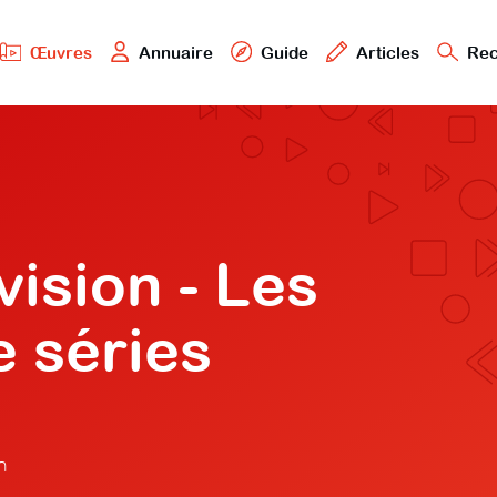
Œuvres
Annuaire
Guide
Articles
Rec
vision - Les
e séries
n