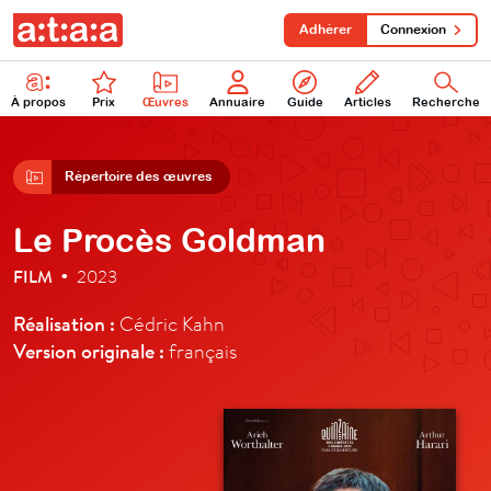
Adhérer
Connexion
À propos
Prix
Œuvres
Annuaire
Guide
Articles
Recherche
Répertoire des œuvres
Le Procès Goldman
FILM
2023
•
Réalisation :
Cédric Kahn
Version originale :
français