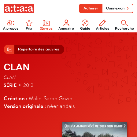
Adhérer
Connexion
À propos
Prix
Œuvres
Annuaire
Guide
Articles
Recherche
Répertoire des œuvres
CLAN
CLAN
SÉRIE
2012
•
Création :
Malin-Sarah Gozin
Version originale :
néerlandais