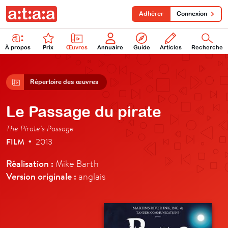
Adhérer
Connexion
À propos
Prix
Œuvres
Annuaire
Guide
Articles
Recherche
Répertoire des œuvres
Le Passage du pirate
The Pirate's Passage
FILM
2013
•
Réalisation :
Mike Barth
Version originale :
anglais