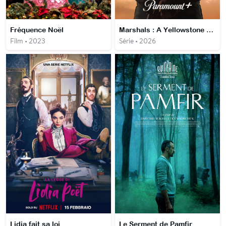
Fréquence Noël
Marshals : A Yellowstone story
Film • 2023
Série • 2026
Lidia fait sa loi
Le Serment de Pamfir