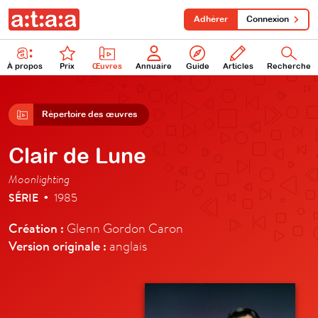
Adhérer
Connexion
À propos
Prix
Œuvres
Annuaire
Guide
Articles
Recherche
Répertoire des œuvres
Clair de Lune
Moonlighting
SÉRIE
1985
•
Création :
Glenn Gordon Caron
Version originale :
anglais