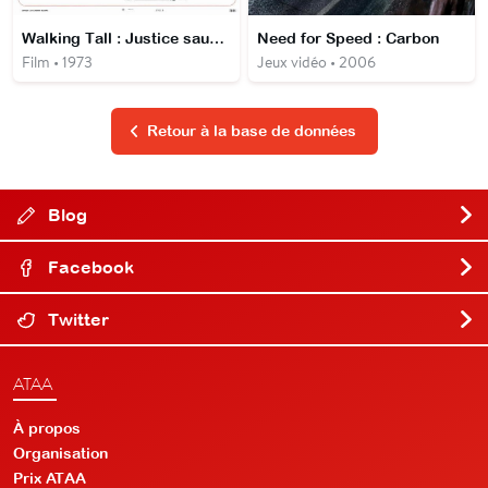
Walking Tall : Justice sauvage
Need for Speed : Carbon
Film • 1973
Jeux vidéo • 2006
Retour à la base de données
Blog
Facebook
Twitter
ATAA
À propos
Organisation
Prix ATAA