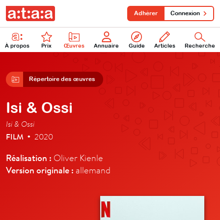
Adhérer
Connexion
À propos
Prix
Œuvres
Annuaire
Guide
Articles
Recherche
Répertoire des œuvres
Isi & Ossi
Isi & Ossi
FILM
2020
•
Réalisation :
Oliver Kienle
Version originale :
allemand