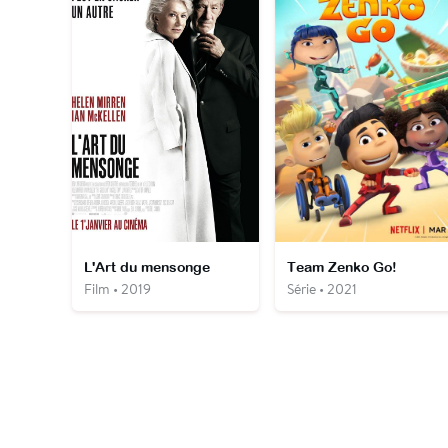
L'Art du mensonge
Team Zenko Go!
Film • 2019
Série • 2021