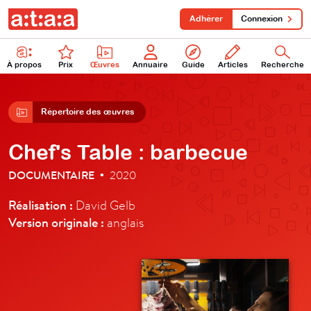
Adhérer
Connexion
À propos
Prix
Œuvres
Annuaire
Guide
Articles
Recherche
Répertoire des œuvres
Chef's Table : barbecue
DOCUMENTAIRE
2020
•
Réalisation :
David Gelb
Version originale :
anglais