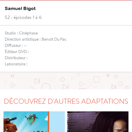
Samuel Bigot
S2 : épisodes 1 à 6
Studio : Cinéphase
Direction artistique : Benoît Du Pac
Diffuseur : --
Éditeur DVD :
Distributeur :
Laboratoire :
DÉCOUVREZ D'AUTRES ADAPTATIONS