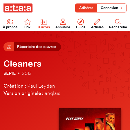
Adhérer
Connexion
À propos
Prix
Œuvres
Annuaire
Guide
Articles
Recherche
Répertoire des œuvres
Cleaners
SÉRIE
2013
•
Création :
Paul Leyden
Version originale :
anglais