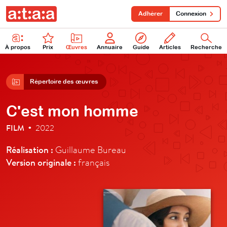
Adhérer
Connexion
À propos
Prix
Œuvres
Annuaire
Guide
Articles
Recherche
Répertoire des œuvres
C'est mon homme
FILM
2022
•
Réalisation :
Guillaume Bureau
Version originale :
français