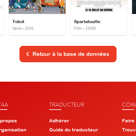
Tobot
Spartatouille
Série • 2016
Film • 2008
Retour à la base de données
TAA
TRADUCTEUR
COMM
 propos
Adhérer
Faire
rganisation
Guide du traducteur
Trouv