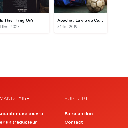
Is This Thing On?
Apache : La vie de Carlos Tevez
Film • 2025
Série • 2019
ANDITAIRE
SUPPORT
 adapter une œuvre
Faire un don
er un traducteur
Contact