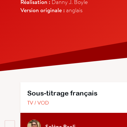
Réalisation :
Danny J. Boyle
Version originale :
anglais
Sous-titrage français
TV / VOD
Solène Paoli