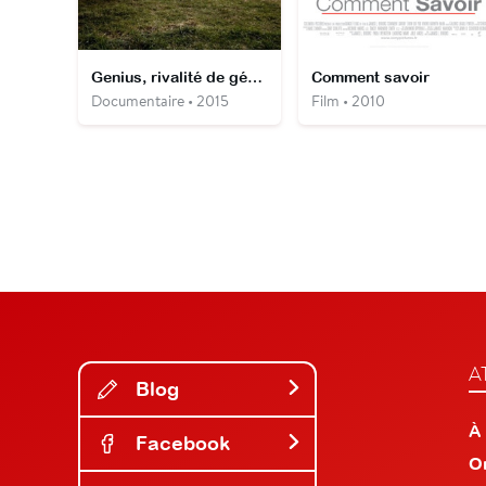
Genius, rivalité de génie
Comment savoir
Documentaire • 2015
Film • 2010
A
Blog
À
Facebook
O