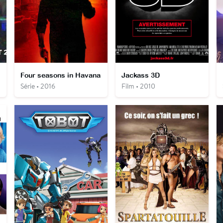
Four seasons in Havana
Jackass 3D
Série • 2016
Film • 2010