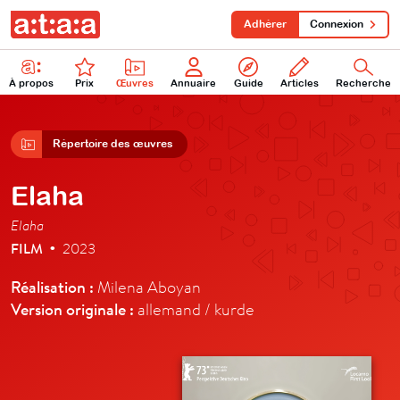
Adhérer
Connexion
À propos
Prix
Œuvres
Annuaire
Guide
Articles
Recherche
Répertoire des œuvres
Elaha
Elaha
FILM
2023
•
Réalisation :
Milena Aboyan
Version originale :
allemand / kurde