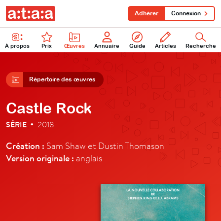
Adhérer
Connexion
À propos
Prix
Œuvres
Annuaire
Guide
Articles
Recherche
Répertoire des œuvres
Castle Rock
SÉRIE
2018
•
Création :
Sam Shaw et Dustin Thomason
Version originale :
anglais