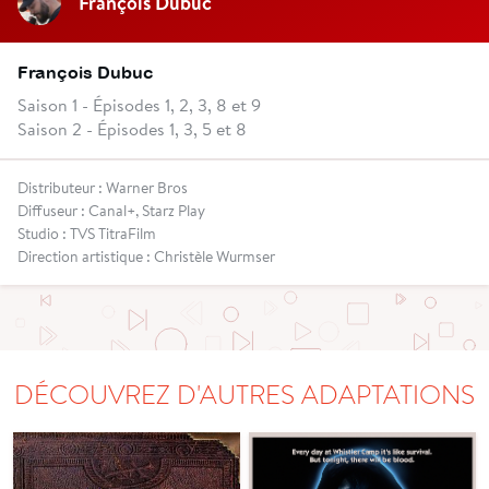
François Dubuc
François Dubuc
Saison 1 - Épisodes 1, 2, 3, 8 et 9
Saison 2 - Épisodes 1, 3, 5 et 8
Distributeur : Warner Bros
Diffuseur : Canal+, Starz Play
Studio : TVS TitraFilm
Direction artistique : Christèle Wurmser
DÉCOUVREZ D'AUTRES ADAPTATIONS