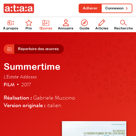
Adhérer
Connexion
À propos
Prix
Œuvres
Annuaire
Guide
Articles
Recherche
Répertoire des œuvres
Summertime
L'Estate Addosso
FILM
2017
•
Réalisation :
Gabriele Muccino
Version originale :
italien