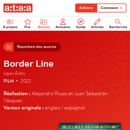
Adhérer
Connexion
À propos
Prix
Œuvres
Annuaire
Guide
Articles
Recherche
Répertoire des œuvres
Border Line
Upon Entry
FILM
2022
•
Réalisation :
Alejandro Rojas et Juan Sebastián
Vásquez
Version originale :
anglais / espagnol