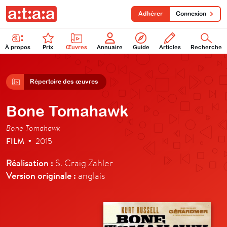
Adhérer
Connexion
À propos
Prix
Œuvres
Annuaire
Guide
Articles
Recherche
Répertoire des œuvres
Bone Tomahawk
Bone Tomahawk
FILM
2015
•
Réalisation :
S. Craig Zahler
Version originale :
anglais