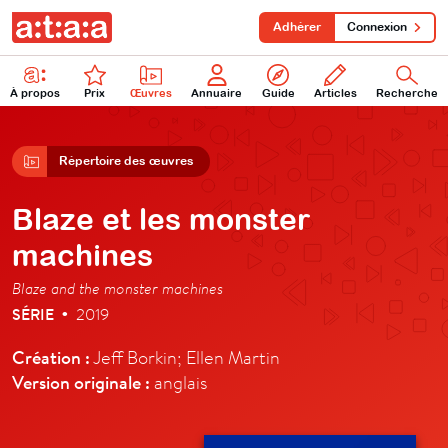
Adhérer
Connexion
À propos
Prix
Œuvres
Annuaire
Guide
Articles
Recherche
Répertoire des œuvres
Blaze et les monster
machines
Blaze and the monster machines
SÉRIE
2019
•
Création :
Jeff Borkin; Ellen Martin
Version originale :
anglais