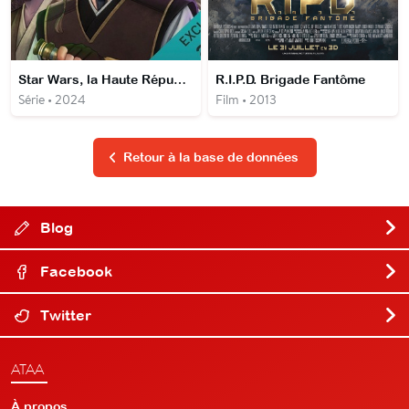
Star Wars, la Haute République : les origines du Flambeau
R.I.P.D. Brigade Fantôme
Série • 2024
Film • 2013
Retour à la base de données
Blog
Facebook
Twitter
ATAA
À propos