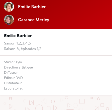
Emilie Barbier
Garance Merley
Emilie Barbier
Saison 1,2,3,4,5
Saison 5, épisodes 1,2
Studio : Lylo
Direction artistique :
Diffuseur :
Éditeur DVD :
Distributeur :
Laboratoire :