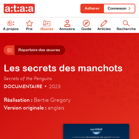
Adhérer
Connexion
À propos
Prix
Œuvres
Annuaire
Guide
Articles
Recherche
Répertoire des œuvres
Les secrets des manchots
Secrets of the Penguins
DOCUMENTAIRE
2023
•
Réalisation :
Bertie Gregory
Version originale :
anglais