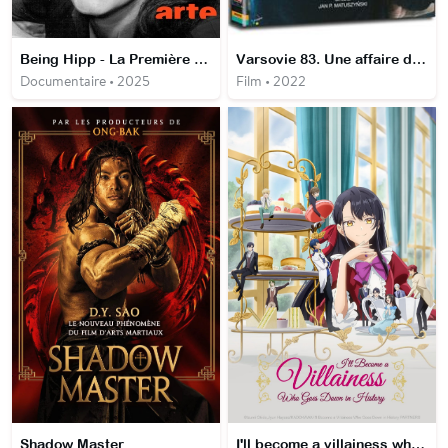
Being Hipp - La Première Dame du jazz européen
Varsovie 83. Une affaire d'État
Documentaire • 2025
Film • 2022
Shadow Master
I'll become a villainess who goes down in history