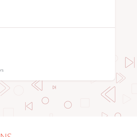
rs
ONS