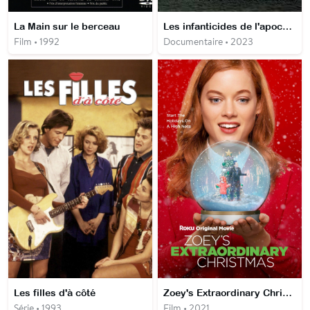
La Main sur le berceau
Les infanticides de l'apocalypse : le procès
Film • 1992
Documentaire • 2023
Les filles d'à côté
Zoey's Extraordinary Christmas
Série • 1993
Film • 2021