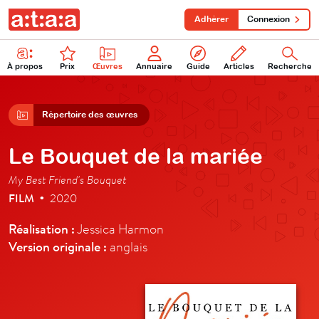
Adhérer
Connexion
À propos
Prix
Œuvres
Annuaire
Guide
Articles
Recherche
Répertoire des œuvres
Le Bouquet de la mariée
My Best Friend's Bouquet
FILM
2020
•
Réalisation :
Jessica Harmon
Version originale :
anglais