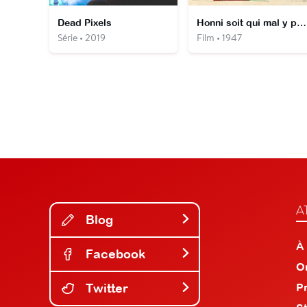
Dead Pixels
Honni soit qui mal y pense
Série • 2019
Film • 1947
A
Blog
À
Facebook
O
Twitter
P