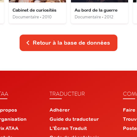
Cabinet de curiosités
Au bord de la guerre
Documentaire • 2010
Documentaire • 2012
Retour à la base de données
TAA
TRADUCTEUR
COMM
 propos
Adhérer
Faire
rganisation
Guide du traducteur
Trouv
rix ATAA
L'Écran Traduit
Poste