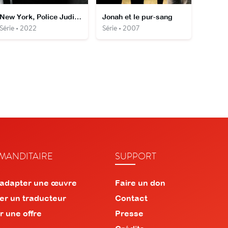
New York, Police Judiciaire
Jonah et le pur-sang
Série • 2022
Série • 2007
ANDITAIRE
SUPPORT
 adapter une œuvre
Faire un don
er un traducteur
Contact
r une offre
Presse