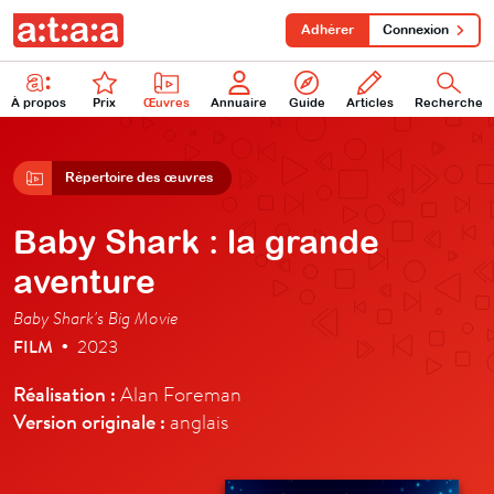
Adhérer
Connexion
À propos
Prix
Œuvres
Annuaire
Guide
Articles
Recherche
Répertoire des œuvres
Baby Shark : la grande
aventure
Baby Shark's Big Movie
FILM
2023
•
Réalisation :
Alan Foreman
Version originale :
anglais