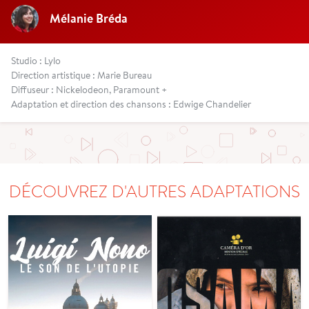
Mélanie Bréda
Studio : Lylo
Direction artistique : Marie Bureau
Diffuseur : Nickelodeon, Paramount +
Adaptation et direction des chansons : Edwige Chandelier
DÉCOUVREZ D'AUTRES ADAPTATIONS