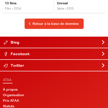
13 Sins
Unreal
Film • 2014
Série • 2015
Retour à la base de données
Blog
Facebook
Twitter
ATAA
À propos
Organisation
Prix ATAA
Statuts