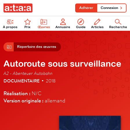
Adhérer
Connexion
À propos
Prix
Œuvres
Annuaire
Guide
Articles
Recherche
Répertoire des œuvres
Autoroute sous surveillance
A2 - Abenteuer Autobahn
DOCUMENTAIRE
2018
•
Réalisation :
N/C
Version originale :
allemand