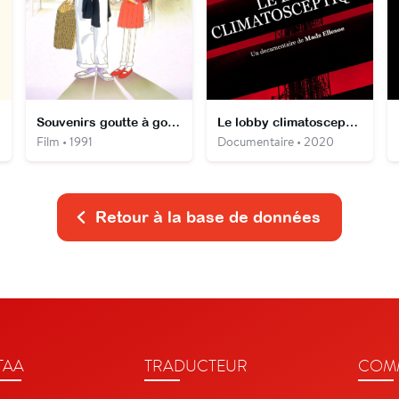
Souvenirs goutte à goutte
Le lobby climatosceptique
Film • 1991
Documentaire • 2020
Retour à la base de données
TAA
TRADUCTEUR
COMM