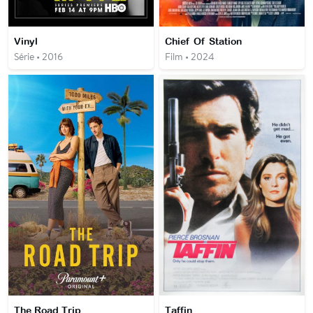
Vinyl
Chief Of Station
Série • 2016
Film • 2024
The Road Trip
Taffin