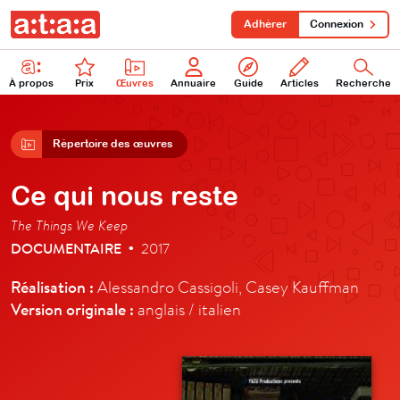
Adhérer
Connexion
À propos
Prix
Œuvres
Annuaire
Guide
Articles
Recherche
Répertoire des œuvres
Ce qui nous reste
The Things We Keep
DOCUMENTAIRE
2017
•
Réalisation :
Alessandro Cassigoli, Casey Kauffman
Version originale :
anglais / italien